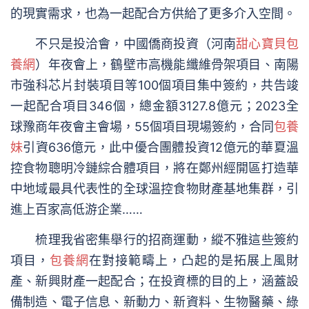
的現實需求，也為一起配合方供給了更多介入空間。
不只是投洽會，中國僑商投資（河南
甜心寶貝包
養網
）年夜會上，鶴壁市高機能纖維骨架項目、南陽
市強科芯片封裝項目等100個項目集中簽約，共告竣
一起配合項目346個，總金額3127.8億元；2023全
球豫商年夜會主會場，55個項目現場簽約，合同
包養
妹
引資636億元，此中優合團體投資12億元的華夏溫
控食物聰明冷鏈綜合體項目，將在鄭州經開區打造華
中地域最具代表性的全球溫控食物財產基地集群，引
進上百家高低游企業……
梳理我省密集舉行的招商運動，縱不雅這些簽約
項目，
包養網
在對接範疇上，凸起的是拓展上風財
產、新興財產一起配合；在投資標的目的上，涵蓋設
備制造、電子信息、新動力、新資料、生物醫藥、綠