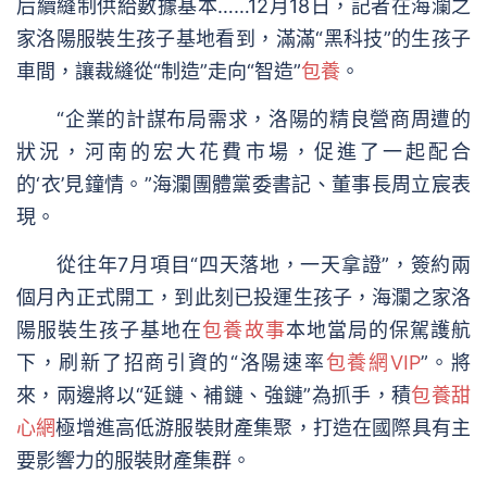
后續縫制供給數據基本……12月18日，記者在海瀾之
家洛陽服裝生孩子基地看到，滿滿“黑科技”的生孩子
車間，讓裁縫從“制造”走向“智造”
包養
。
“企業的計謀布局需求，洛陽的精良營商周遭的
狀況，河南的宏大花費市場，促進了一起配合
的‘衣’見鐘情。”海瀾團體黨委書記、董事長周立宸表
現。
從往年7月項目“四天落地，一天拿證”，簽約兩
個月內正式開工，到此刻已投運生孩子，海瀾之家洛
陽服裝生孩子基地在
包養故事
本地當局的保駕護航
下，刷新了招商引資的“洛陽速率
包養網VIP
”。將
來，兩邊將以“延鏈、補鏈、強鏈”為抓手，積
包養甜
心網
極增進高低游服裝財產集聚，打造在國際具有主
要影響力的服裝財產集群。