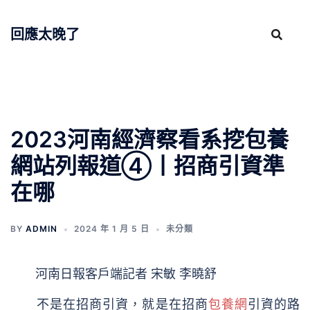
跳
至
回應太晚了
主
要
內
容
2023河南經濟察看系挖包養
網站列報道④丨招商引資準
在哪
BY
ADMIN
2024 年 1 月 5 日
未分類
河南日報客戶端記者 宋敏 李曉舒
不是在招商引資，就是在招商
包養網
引資的路