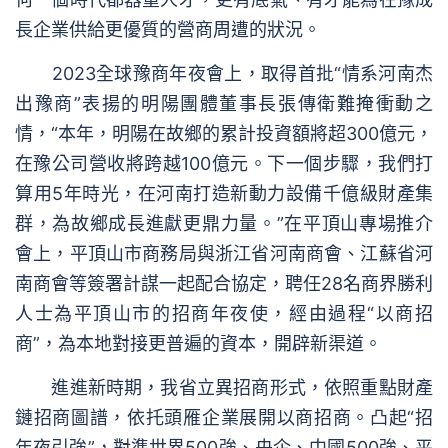
長企業供給更優質的營商周遭的狀況。
2023全球豫商年夜會上，取得首批“情系河南杰
出豫商”表揚的明陽團體董事長張傳衛難掩衝動之
情，“本年，明陽在故鄉的累計投資額將超300億元，
在豫公司營收將跨越100億元。下一個步驟，我們打
算用5年時光，在河南打造新動力設備千億級財產集
群，為故鄉成長進獻更鼎力量。”在平頂山專場推介
會上，平頂山市商務局與浙江省河南商會、江蘇省河
南商會等簽署計謀一起配合協定，聘任28名商界勝利
人士為平頂山市的招商年夜使，經由過程“以商招
商”，為本地對接更普遍的資本，開辟新渠道。
進進新時期，我省立異招商形式，依照重點財產
鏈招商圖譜，依托頭雁企業展開以商招商。凸起“招
年夜引強”，對準世界500強、央企、中國500強、平