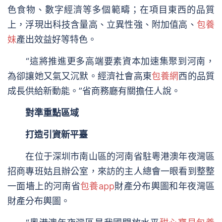
色食物、數字經濟等多個範疇；在項目東西的品質
上，浮現出科技含量高、立異性強、附加值高、
包養
妹
產出效益好等特色。
“這將推進更多高端要素資本加速集聚到河南，
為卻讓她又氣又沉默。經濟社會高東
包養網
西的品質
成長供給新動能。”省商務廳有關擔任人說。
對準重點區域
打造引資新平臺
在位于深圳市南山區的河南省駐粵港澳年夜灣區
招商專班姑且辦公室，來訪的主人總會一眼看到整整
一面墻上的河南省
包養app
財產分布輿圖和年夜灣區
財產分布輿圖。