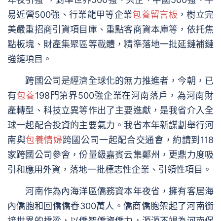
易近營500強、行業龍甲等企業
包養留言板
，樹立完
美嚴重招商引資項目庫、重點客商資本庫等，依托焦
點板塊、財產集聚區等載體，精準落地一批延鏈補鏈
強鏈項目。
跨國公司是經濟全球化的無力推進者，今朝，已
有
包養
198門第界500強企業在河南落戶，為河南財
產轉型、科技立異等作出了主要進獻，是我省介入全
球一起配合投資的主要氣力。我省本年新謀劃舉行河
南與
包養情婦
跨國公司一起配合交通會，約請到118
家跨國公司參會，份量級嘉賓云集鄭州，更鼎力度吸
引和應用外資，落地一批標志性企業、引領性項目。
河南作為內海洋區僑務資本年夜省，擁有客居海
內僑胞和回僑僑眷300萬人。僑商僑胞架起了河南銜
接世界的橋梁，以僑智僑資僑力，源源不竭為河南保