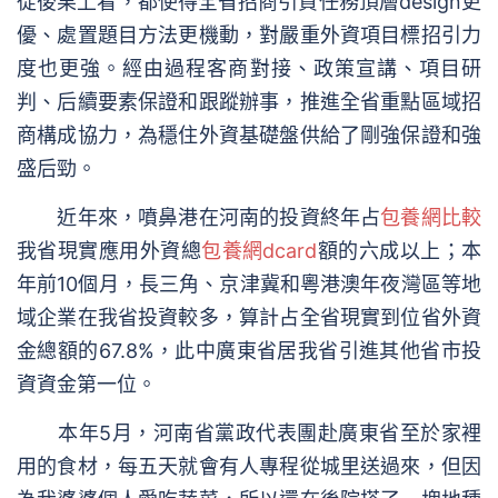
從後果上看，都使得全省招商引資任務頂層design更
優、處置題目方法更機動，對嚴重外資項目標招引力
度也更強。經由過程客商對接、政策宣講、項目研
判、后續要素保證和跟蹤辦事，推進全省重點區域招
商構成協力，為穩住外資基礎盤供給了剛強保證和強
盛后勁。
近年來，噴鼻港在河南的投資終年占
包養網比較
我省現實應用外資總
包養網dcard
額的六成以上；本
年前10個月，長三角、京津冀和粵港澳年夜灣區等地
域企業在我省投資較多，算計占全省現實到位省外資
金總額的67.8%，此中廣東省居我省引進其他省市投
資資金第一位。
本年5月，河南省黨政代表團赴廣東省至於家裡
用的食材，每五天就會有人專程從城里送過來，但因