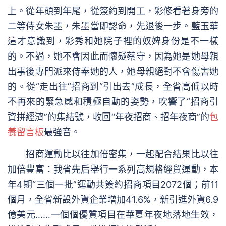
上。從年頭到年尾，從簽約到開工，彩修看著身旁的
二等侍女朱墨，朱墨當即認命，先退後一步。藍玉華
這才意識到，彩秀和她院子裡的奴婢身份是不一樣
的。不過，她不會因此而懷疑蔡守，因為她是她母親
出事後專門派來侍奉她的人，她母親絕對不會傷害她
的。從“走出往”招商到“引出去”成長，全省高低以時
不再來的緊急感和積極自動的姿勢，吹響了“招商引
資拼經濟”的集結號，收回“年夜招商、招年夜商”的
包
養留言板
最強音。
招商運動比以往加倍密集，一起配合結果比以往
加倍豐富：我省先后舉行一系列高規格經貿運動，本
年4期“三個一批”運動共簽約招商項目2072個；前11
個月，全省新設外資企業增加41.6%，新引進外資6.9
億美元……一個個優質項目在華夏年夜地落地生效，