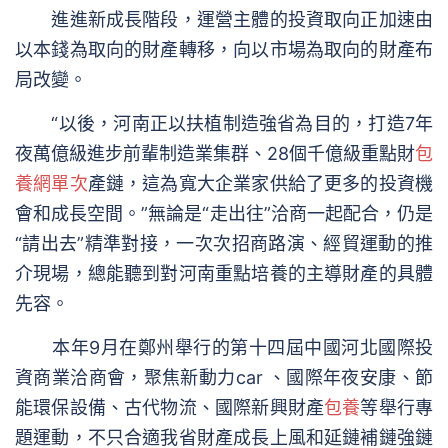
進進新成長階段，運營主體的投資取向正加速由
以本錢為取向的財產轉移，向以市場為取向的財產布
局改變。
“以後，河南正以扶植制造強省為目的，打造7年
夜萬億級進步前輩制造業集群、28個千億級重點財
包
養網單次
產鏈，這為寬大企業家供給了更多的投資機
會和成長空間。”無論是“走出往”洽商一起配合，仍是
“請出去”精準對接，一次次招商路演、經貿運動的推
介現場，總能聽到對河南重點培養的主導財產的具體
先容。
本年9月在鄭州舉行的第十四屆中國河北國際投
資商業洽商會，聚焦新動力car 、國際年夜安康、節
能環保設備、古代物流、國際新興財產
包養
等舉行專
題運動，不只合適我省財產成長上風和延鏈補鏈強鏈