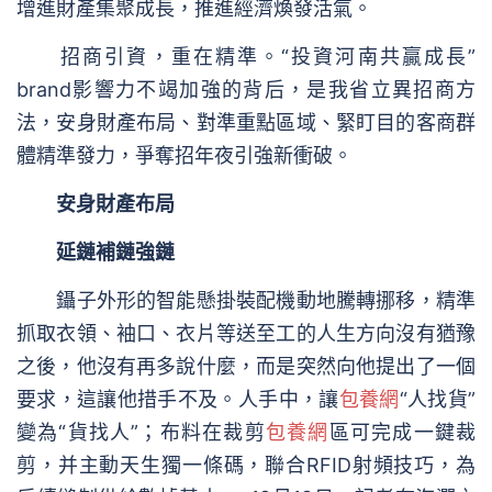
增進財產集聚成長，推進經濟煥發活氣。
招商引資，重在精準。“投資河南共贏成長”
brand影響力不竭加強的背后，是我省立異招商方
法，安身財產布局、對準重點區域、緊盯目的客商群
體精準發力，爭奪招年夜引強新衝破。
安身財產布局
延鏈補鏈強鏈
鑷子外形的智能懸掛裝配機動地騰轉挪移，精準
抓取衣領、袖口、衣片等送至工的人生方向沒有猶豫
之後，他沒有再多說什麼，而是突然向他提出了一個
要求，這讓他措手不及。人手中，讓
包養網
“人找貨”
變為“貨找人”；布料在裁剪
包養網
區可完成一鍵裁
剪，并主動天生獨一條碼，聯合RFID射頻技巧，為