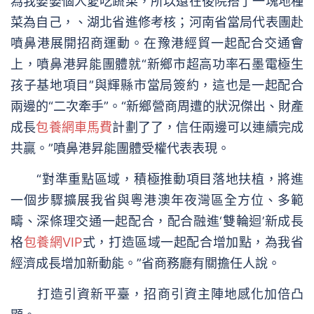
為我婆婆個人愛吃蔬菜，所以還在後院搭了一塊地種
菜為自己，、湖北省進修考核；河南省當局代表團赴
噴鼻港展開招商運動。在豫港經貿一起配合交通會
上，噴鼻港昇能團體就“新鄉市超高功率石墨電極生
孩子基地項目”與輝縣市當局簽約，這也是一起配合
兩邊的“二次牽手”。“新鄉營商周遭的狀況傑出、財產
成長
包養網車馬費
計劃了了，信任兩邊可以連續完成
共贏。”噴鼻港昇能團體受權代表表現。
“對準重點區域，積極推動項目落地扶植，將進
一個步驟擴展我省與粵港澳年夜灣區全方位、多範
疇、深條理交通一起配合，配合融進‘雙輪迴’新成長
格
包養網VIP
式，打造區域一起配合增加點，為我省
經濟成長增加新動能。”省商務廳有關擔任人說。
打造引資新平臺，招商引資主陣地感化加倍凸