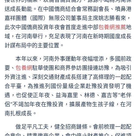
送成長動能。在中國僑商結合會常務副會長、噴鼻港
嘉祥團體（國際）無限公司董事局主席姚志勝看來，
此次中國僑商投資年夜會首度走進中部
包養網推薦
地
域，在河南舉行，充足表現了河南在新時期國度成長
計謀布局中的主要位置。
本年以來，河南外事運動年夜幅增添，多國前政
要、
包養網
駐華使團和商界參訪團接連訪豫，為吸引
外資注進、深刻交通財產成長搭建了高條理的一起配
合平臺，為推進列國份量級企業赴豫投資發明了機
遇，也促使正年夜、益海嘉里、林德、嘉吉等“老伴
侶”不竭加年夜在豫投資，擴展產物生孩子線，在河
南扎根成長。
做足平凡工夫，健全招商鏈條。會前梳理一起配
合意向、精準邀商企業，會中停止財產推介、促進項