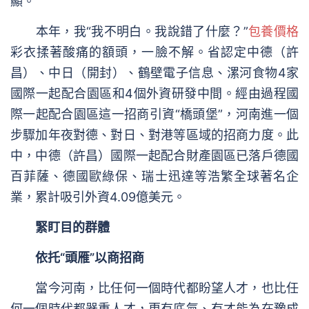
顯。
本年，我“我不明白。我說錯了什麼？”
包養價格
彩衣揉著酸痛的額頭，一臉不解。省認定中德（許
昌）、中日（開封）、鶴壁電子信息、漯河食物4家
國際一起配合園區和4個外資研發中間。經由過程國
際一起配合園區這一招商引資“橋頭堡”，河南進一個
步驟加年夜對德、對日、對港等區域的招商力度。此
中，中德（許昌）國際一起配合財產園區已落戶德國
百菲薩、德國歐綠保、瑞士迅達等浩繁全球著名企
業，累計吸引外資4.09億美元。
緊盯目的群體
依托“頭雁”以商招商
當今河南，比任何一個時代都盼望人才，也比任
何一個時代都器重人才，更有底氣、有才能為在豫成