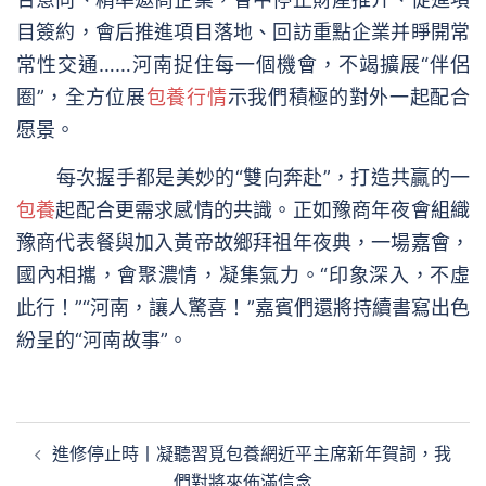
目簽約，會后推進項目落地、回訪重點企業并睜開常
常性交通……河南捉住每一個機會，不竭擴展“伴侶
圈”，全方位展
包養行情
示我們積極的對外一起配合
愿景。
每次握手都是美妙的“雙向奔赴”，打造共贏的一
包養
起配合更需求感情的共識。正如豫商年夜會組織
豫商代表餐與加入黃帝故鄉拜祖年夜典，一場嘉會，
國內相攜，會聚濃情，凝集氣力。“印象深入，不虛
此行！”“河南，讓人驚喜！”嘉賓們還將持續書寫出色
紛呈的“河南故事”。
文
進修停止時丨凝聽習覓包養網近平主席新年賀詞，我
章
們對將來佈滿信念