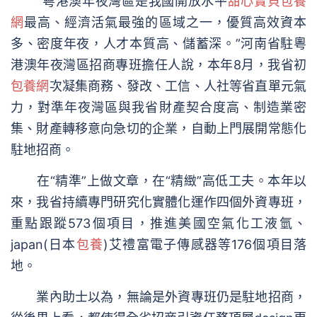
“粵港澳年夜灣區是我國開放水平
甜心寶貝包養
網
最高、經濟活氣最強的區域之一，優質高效資本
多、密度年夜，人才本質高、儲蓄深。”河南省駐粵
港澳年夜灣區招商專班擔任人說，本年8月，我省初
包養網
次凝集商務、發改、工信、人社等省直單元氣
力，對準年夜灣區與我省財產契合度高、制造業密
集、財產轉移意向急切的企業，自動上門展開常態化
駐地招商。
在“精準”上做文章，在“精緻”高低工夫。本年以
來，我省持續專門研究化實體化運作四個外資專班，
重點跟蹤573個項目，推進美國空氣化工液氫、
japan(日本
包養
)艾禮富電子傳感器等176個項目落
地。
業內助士以為，無論是外資專班仍是駐地招商，