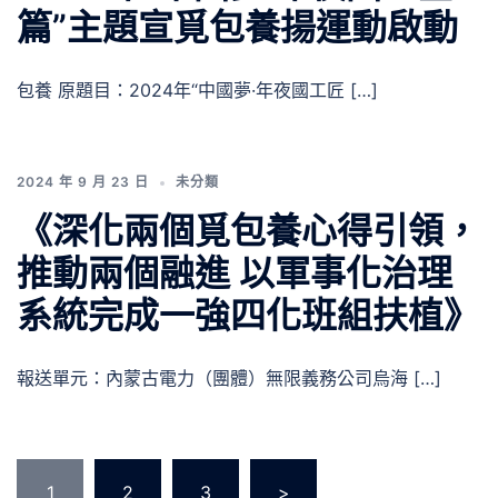
篇”主題宣覓包養揚運動啟動
包養 原題目：2024年“中國夢·年夜國工匠 […]
2024 年 9 月 23 日
未分類
《深化兩個覓包養心得引領，
推動兩個融進 以軍事化治理
系統完成一強四化班組扶植》
報送單元：內蒙古電力（團體）無限義務公司烏海 […]
文
1
2
3
>