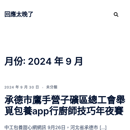
跳
至
回應太晚了
主
要
內
容
月份:
2024 年 9 月
2024 年 9 月 30 日
未分類
承德市鷹手營子礦區總工會舉
覓包養app行廚師技巧年夜賽
中工包養甜心網網訊 9月26日，河北省承德市 […]