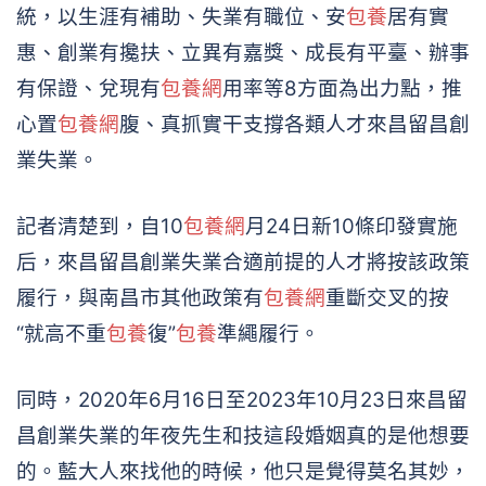
統，以生涯有補助、失業有職位、安
包養
居有實
惠、創業有攙扶、立異有嘉獎、成長有平臺、辦事
有保證、兌現有
包養網
用率等8方面為出力點，推
心置
包養網
腹、真抓實干支撐各類人才來昌留昌創
業失業。
記者清楚到，自10
包養網
月24日新10條印發實施
后，來昌留昌創業失業合適前提的人才將按該政策
履行，與南昌市其他政策有
包養網
重斷交叉的按
“就高不重
包養
復”
包養
準繩履行。
同時，2020年6月16日至2023年10月23日來昌留
昌創業失業的年夜先生和技這段婚姻真的是他想要
的。藍大人來找他的時候，他只是覺得莫名其妙，