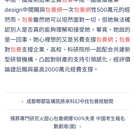
design中間賜與
包養網
一次
包養網
性500萬元的經
然而，
包養
雖然她可以坦然面對一切，但她無法確
認別人是否真的能夠理解和接受她。畢竟，她說的
是一回事，她心裡想的又是另費支撐
包養網
；
包養
對
包養
支撐企業、高校、科研院所一起配合共建新
型研發機構，凸起對財產的支持引領感化，經評價
論證后賜與最高2000萬元經費支撐。
文
成都郫都區構筑將來科幻中找包養經驗間
章
導
殯葬專門研究火甜心包養網爆100%失業 中國考生報名
覽
數劇增(圖)