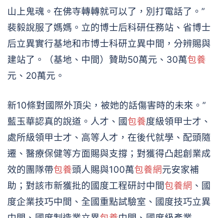
山上鬼魂。在佛寺轉轉就可以了，別打電話了。”
裴毅說服了媽媽。立的博士后科研任務站、省博士
后立異實行基地和市博士科研立異中間，分辨賜與
建站了。（基地、中間）贊助50萬元、30萬
包養
元、20萬元。
新10條對國際外頂尖，被她的話傷害時的未來。”
藍玉華認真的說道。人才、國
包養
度級領甲士才、
處所級領甲士才、高等人才，在後代就學、配頭隨
遷、醫療保健等方面賜與支撐；對獲得凸起創業成
效的團隊帶
包養
頭人賜與100萬
包養網
元安家補
助；對該市新獲批的國度工程研討中間
包養網
、國
度企業技巧中間、全國重點試驗室、國度技巧立異
中間、國度制造業立異
包養
中間、國度級產業