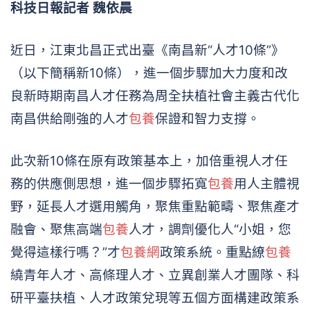
科技日報記者 魏依晨
近日，江東北昌正式出臺《南昌新“人才10條”》
（以下簡稱新10條），進一個步驟加大力度和改
良新時期南昌人才任務為周全扶植社會主義古代化
南昌供給剛強的人才
包養
保證和智力支撐。
此次新10條在原有政策基本上，加倍重視人才任
務的供應側思想，進一個步驟拓寬
包養
用人主體視
野，延長人才選用觸角，聚焦重點範疇、聚焦產才
融會、聚焦高端
包養
人才，調劑優化人“小姐，您
覺得這樣行嗎？”才
包養網
政策系統。重點繚
包養
繞青年人才、高條理人才、立異創業人才團隊、科
研平臺扶植、人才政策兌現等五個方面構建政策系