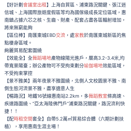
【好計劃
會議室出租
】上海自貿區、浦東路況關鍵、張江迷
信城、上海國際旅遊度假區等均為國傢級成長定位區域，惠
南鎮占據六芯之核、生齒、財產、配套占盡各區輻射增加，
將來無窮能夠
【區位棒】南匯東城EBD
交流
，處
家教
於南匯東城新區的焦
點棲身區域。
絢麗貿易配套圍繞
【效能全】全
舞蹈場地
產物線陽光進戶，層高3.2-3.4米,均
帶寬景陽臺；辦公產物可不受拘束劃分
瑜伽場地
效能區域，
不受拘束掌控
【景不雅美】兩年夜景不雅圍繞，北側人文校園景不雅、南
側生態河流景不雅，盡享適意人生
【暢路況】地鐵16號線惠南站2.2km，多
舞蹈教室
條高速、
疾速路圍繞、“亞太海陸佛門戶“浦東路況關鍵，路況流利快
捷！！
【配
時租空間
套全】自帶5.2萬㎡貿易綜合體（六期計劃扶
植），享用惠南生涯主場！