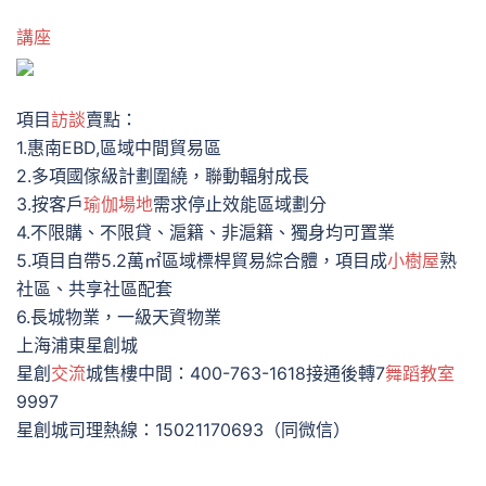
講座
項目
訪談
賣點：
1.惠南EBD,區域中間貿易區
2.多項國傢級計劃圍繞，聯動輻射成長
3.按客戶
瑜伽場地
需求停止效能區域劃分
4.不限購、不限貸、滬籍、非滬籍、獨身均可置業
5.項目自帶5.2萬㎡區域標桿貿易綜合體，項目成
小樹屋
熟
社區、共享社區配套
6.長城物業，一級天資物業
上海浦東星創城
星創
交流
城售樓中間：400-763-1618接通後轉7
舞蹈教室
9997
星創城司理熱線：15021170693（同微信）