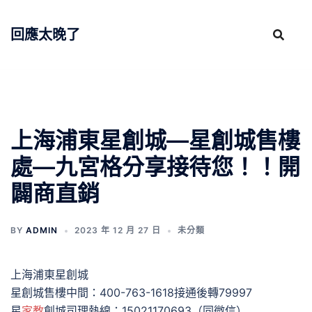
跳
至
回應太晚了
主
要
內
容
上海浦東星創城—星創城售樓
處—九宮格分享接待您！！開
闢商直銷
BY
ADMIN
2023 年 12 月 27 日
未分類
上海浦東星創城
星創城售樓中間：400-763-1618接通後轉79997
星
家教
創城司理熱線：15021170693（同微信）