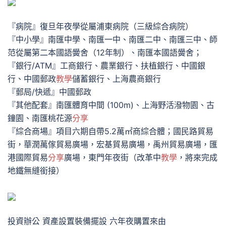
『病院』復旦年夜學從屬浦東病院（三級綜合病院）
『中小學』南匯中學、南匯一中、南匯二中、南匯三中、師
范從屬第二本國語黌舍（12年制）、南匯本國語黌舍；
『銀行/ATM』工商銀行、農業銀行、扶植銀行、中國銀
行、中國郵政
教學
儲蓄銀行、上海農商銀行
『郵局/快遞』中國郵政
『其他配套』南匯體育中間 (100m)、上海野活潑物園、古
鐘園、南匯桃花源
分享
『綜合商場』項目六期自帶5.2萬㎡商綜合體；國民路貿易
街，華潤萬傢貿易廣場，宏基貿易廣場，禹州貿易廣場，匯
港國際貿易
分享
廣場，東門年夜街（改革中
教學
，將來完成
地鐵無縫銜接）
投資辦公 資產設置裝備擺設 六年夜購置來由