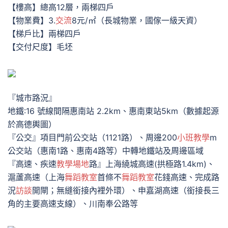
【樓高】總高12層，兩梯四戶
【物業費】3.
交流
8元/㎡（長城物業，國傢一級天資）
【梯戶比】兩梯四戶
【交付尺度】毛坯
『城市路況』
地鐵:16 號線間隔惠南站 2.2km、惠南東站5km（數據起源
於高德輿圖）
『公交』項目門前公交站（1121路）、周邊200
小班教學
m
公交站（惠南1路、惠南4路等）中轉地鐵站及周邊區域
『高速、疾速
教學場地
路』上海繞城高速(拱極路1.4km)、
滬蘆高速（上海
舞蹈教室
首條不
舞蹈教室
花錢高速、完成路
況
訪談
開閘；無縫銜接內裡外環）、申嘉湖高速（銜接長三
角的主要高速支線）、川南奉公路等