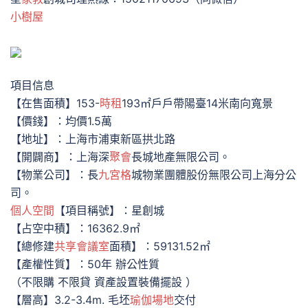
小樹屋
項目信息
【在售面積】153-
時租
193㎡戶戶帶陽臺14米南向寬景
【價錢】：均價1.5萬
【地址】：上海市浦東新區拱北路
【開闢商】：上海深
聚會
長城地產無限公司。
【物業公司】：長
九宮格
城物業團體股份無限公司上海分公
司。
個人空間
【項目稱號】：星創城
【占空中積】：16362.9㎡
【總修建
共享會議室
面積】：59131.52㎡
【產權性質】：50年 辦公性質
（不限購 不限貸 資產設置裝備擺設 ）
【層高】3.2-3.4m. 毛坯
瑜伽場地
交付