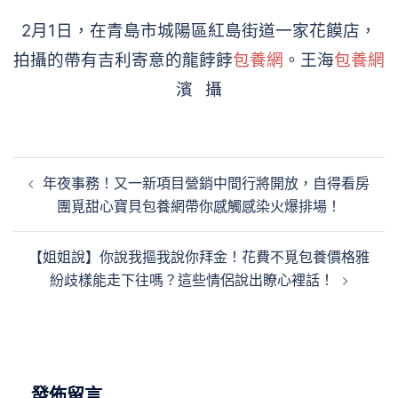
2月1日，在青島市城陽區紅島街道一家花饃店，
拍攝的帶有吉利寄意的龍餑餑
包養網
。王海
包養網
濱 攝
文
年夜事務！又一新項目營銷中間行將開放，自得看房
章
團覓甜心寶貝包養網帶你感觸感染火爆排場！
導
覽
【姐姐說】你說我摳我說你拜金！花費不覓包養價格雅
紛歧樣能走下往嗎？這些情侶說出瞭心裡話！
發佈留言