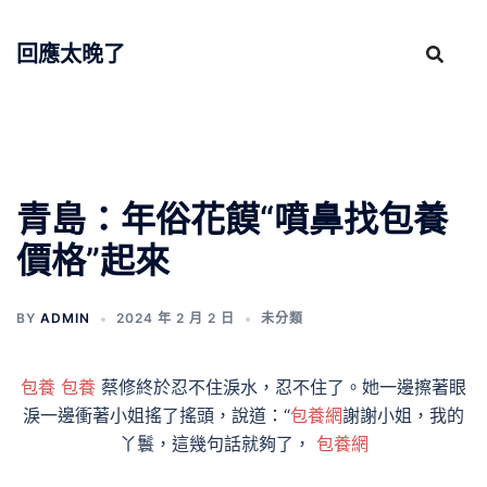
跳
至
回應太晚了
主
要
內
容
青島：年俗花饃“噴鼻找包養
價格”起來
BY
ADMIN
2024 年 2 月 2 日
未分類
包養
包養
蔡修終於忍不住淚水，忍不住了。她一邊擦著眼
淚一邊衝著小姐搖了搖頭，說道：“
包養網
謝謝小姐，我的
丫鬟，這幾句話就夠了，
包養網