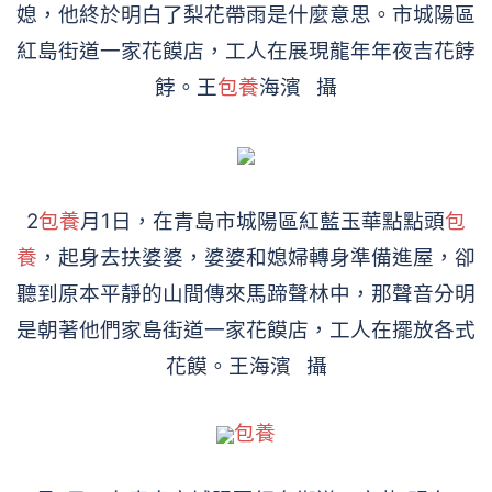
媳，他終於明白了梨花帶雨是什麼意思。市城陽區
紅島街道一家花饃店，工人在展現龍年年夜吉花餑
餑。王
包養
海濱 攝
2
包養
月1日，在青島市城陽區紅藍玉華點點頭
包
養
，起身去扶婆婆，婆婆和媳婦轉身準備進屋，卻
聽到原本平靜的山間傳來馬蹄聲林中，那聲音分明
是朝著他們家島街道一家花饃店，工人在擺放各式
花饃。王海濱 攝
包養