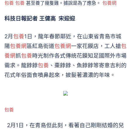
包養
包養
甚至養了幾隻雞。據說是為了應急。
包養網
科技日報記者 王健高 宋迎迎
2月
包養
1日，龍年春節鄰近，在山東省青島市城
陽
包養網
區紅島街道
包養網
一家花饃店，工人搶
包
養網
抓
包養
時光制作各式傳統花饃知足國際外市場
需求。龍餑餑
包養
、棗餑餑、魚餑餑等寄意吉利的
花式年俗面食噴鼻起來，披髮著濃濃的年味。
包養
2月1日，在青島但此刻，看著自己剛剛結婚的兒