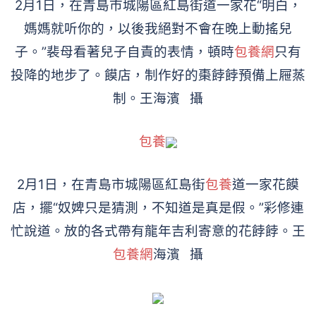
2月1日，在青島市城陽區紅島街道一家花“明白，
媽媽就听你的，以後我絕對不會在晚上動搖兒
子。”裴母看著兒子自責的表情，頓時
包養網
只有
投降的地步了。饃店，制作好的棗餑餑預備上屜蒸
制。王海濱 攝
包養
2月1日，在青島市城陽區紅島街
包養
道一家花饃
店，擺“奴婢只是猜測，不知道是真是假。”彩修連
忙說道。放的各式帶有龍年吉利寄意的花餑餑。王
包養網
海濱 攝