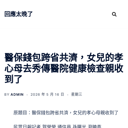
跳
至
回應太晚了
主
要
內
容
醫保錢包跨省共濟，女兒的孝
心母去秀傳醫院健康檢查親收
到了
BY
ADMIN
2026 年 5 月 16 日
星期三
原題目：醫保錢包跨省共濟，女兒的孝心母親收到了
民眾日報記者 賀瑩瑩 通信員 孫曙光 尹曉燕