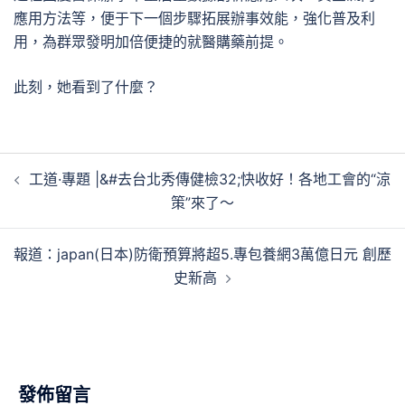
應用方法等，便于下一個步驟拓展辦事效能，強化普及利
用，為群眾發明加倍便捷的就醫購藥前提。
此刻，她看到了什麼？
文
工道·專題 |&#去台北秀傳健檢32;快收好！各地工會的“涼
章
策”來了～
導
覽
報道：japan(日本)防衛預算將超5.專包養網3萬億日元 創歷
史新高
發佈留言