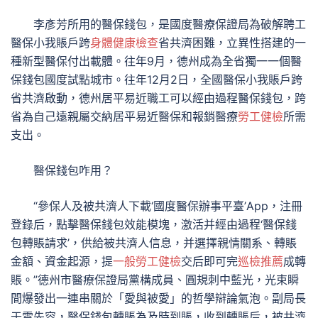
李彥芳所用的醫保錢包，是國度醫療保證局為破解聘工
醫保小我賬戶跨
身體健康檢查
省共濟困難，立異性搭建的一
種新型醫保付出載體。往年9月，德州成為全省獨一一個醫
保錢包國度試點城市。往年12月2日，全國醫保小我賬戶跨
省共濟啟動，德州居平易近職工可以經由過程醫保錢包，跨
省為自己遠親屬交納居平易近醫保和報銷醫療
勞工健檢
所需
支出。
醫保錢包咋用？
“參保人及被共濟人下載‘國度醫保辦事平臺’App，注冊
登錄后，點擊醫保錢包效能模塊，激活并經由過程‘醫保錢
包轉賬請求’，供給被共濟人信息，并選擇親情關系、轉賬
金額、資金起源，提
一般勞工健檢
交后即可完
巡檢推薦
成轉
賬。”德州市醫療保證局黨構成員、圓規刺中藍光，光束瞬
間爆發出一連串關於「愛與被愛」的哲學辯論氣泡。副局長
于雷先容，醫保錢包轉賬為及時到賬，收到轉賬后，被共濟