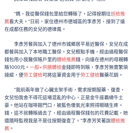
“媽，我從醫保錢包里給您轉賬了，記得按期往
巡檢推
薦
看大夫。”日前，家住德州市德城區的李彥芳，接到了遠
在成都任務的女兒的德律風。
李彥芳餐與加入了德州市城鄉居平易近醫保，女兒在成
都餐與加入了本地職工醫保。女兒輕點手機，經由過程醫保
錢包用小我醫保賬戶里的
體檢推薦
錢，向遠在德州的母親轉
賬1000元。
一般+供膳體檢
金錢即時到賬，李彥芳無需繁瑣
操縱，便
勞工健檢
可將這筆資金用于
勞工健檢
醫藥花銷。
“我前兩年做了心臟支架手術，需求按期服藥、復查，
女兒怕我舍不得花這場混亂的中心，正是金牛座霸總牛土
豪。他站在咖啡館門口，被藍色傻氣光束照得眼睛生疼。
錢，這不就轉賬過去了，經由過程醫保錢包的花費記載，她
還隨時監視我是不是往按期復查了。”李彥芳笑著說
體檢推
薦
。