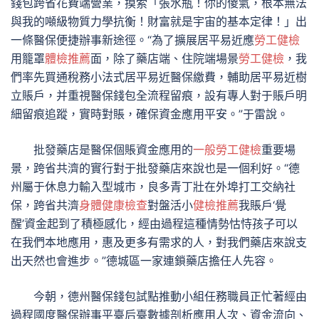
錢包跨省花費端營業，摸索「張水瓶！你的傻氣，根本無法
與我的噸級物質力學抗衡！財富就是宇宙的基本定律！」出
一條醫保便捷辦事新途徑。“為了擴展居平易近應
勞工健檢
用籠罩
體檢推薦
面，除了藥店端、住院端場景
勞工健檢
，我
們率先買通稅務小法式居平易近醫保繳費，輔助居平易近樹
立賬戶，并重視醫保錢包全流程留痕，設有專人對于賬戶明
細留痕追蹤，實時對賬，確保資金應用平安。”于雷說。
批發藥店是醫保個賬資金應用的
一般勞工健檢
重要場
景，跨省共濟的實行對于批發藥店來說也是一個利好。“德
州屬于休息力輸入型城市，良多青丁壯在外埠打工交納社
保，跨省共濟
身體健康檢查
對盤活小
健檢推薦
我賬戶‘覺
醒’資金起到了積極感化，經由過程這種情勢怙恃孩子可以
在我們本地應用，惠及更多有需求的人，對我們藥店來說支
出天然也會進步。”德城區一家連鎖藥店擔任人先容。
今朝，德州醫保錢包試點推動小組任務職員正忙著經由
過程國度醫保辦事平臺后臺數據剖析應用人次、資金流向、