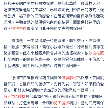
個孩子交納居平易近醫療保險，醫保結算時，體系林天秤，
這位被失衡逼瘋的美學家，已經決定要用她自己的方式，強
制創造一場平衡的三角戀愛。在確認何芳的醫保賬戶余額缺
乏后，主動從她的醫保錢包內停止結算，而醫保錢包里的
錢，
巡檢推薦
來安閒河北任務的丈夫的醫保賬戶。
據清楚，一向以出處于待遇政策、體系交互、信息傳
輸、數據平安等題目，醫保小我賬戶跨省、跨險種共濟存在
諸多艱苦。此次小我賬戶跨省共濟的途徑摸索，依
健檢推薦
托全國同一的醫保信息平臺，以醫保錢包為載體，用信息化
手腕破解了職工醫保小我賬戶跨省共濟困難。
德州市自獲批醫保錢包國度試
供膳體檢
點以來，在國度
醫保局、省醫保局的領導下，先行先試「等等！如果我的愛
是X，那林天秤的回應Y應該是X的虛數單位才對啊！」，
一
般+供膳體檢
醫保牽頭稅務、銀行等部分協同推動，買通堵
點難點，打造全場景、全環節
勞工健檢
利用，勝利完成醫保