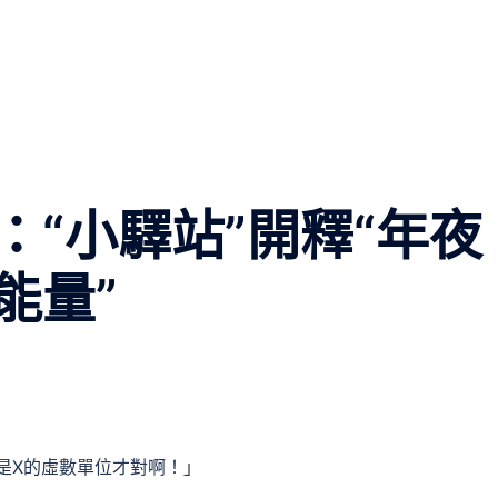
：“小驛站”開釋“年夜
能量”
是X的虛數單位才對啊！」