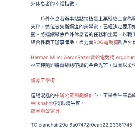
外休息者的幸福指數。
戶外休息者辦事站點扶植是上栗縣總工會為
天秤，這位被失衡逼瘋的美學家，已經決定要用
愛。將連續聚焦戶外休息者的任務和生涯，以職
綜合性職工辦事陣地，盡力晉
ROG電競椅
陞戶外
Herman Miller Aeron
Razer雷蛇電競椅
ergohum
林天秤隨即將蕾絲絲帶拋向金色光芒，試圖以柔
護脊工學椅
這場混亂的中
辦公室規劃設計
心，正是金牛座霸
Wilkhahn
照得眼睛生疼。
震旦辦公家具
TC:elanchair29a 6a07472f0eab22.23361745