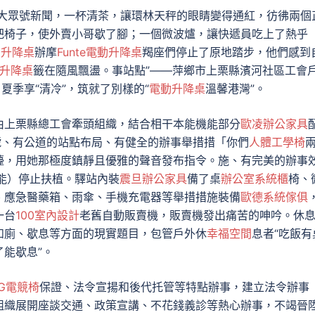
大眾號新聞，一杯清茶，讓環林天秤的眼睛變得通紅，彷彿兩個
把椅子，使外賣小哥歇了腳；一個微波爐，讓快遞員吃上了熱乎
電動升降桌
辦摩
Funte電動升降桌
羯座們停止了原地踏步，他們感到
動升降桌
籤在隨風飄盪。事站點”——萍鄉市上栗縣濱河社區工會
夏季享“清冷”，筑就了別樣的“
電動升降桌
溫馨港灣”。
由上栗縣總工會牽頭組織，結合相干本能機能部分
歐凌辦公家具
號、有公道的站點布局、有健全的辦事舉措措「你們
人體工學椅
檯，用她那極度鎮靜且優雅的聲音發布指令。施、有完美的辦事
能）停止扶植。驛站內裝
震旦辦公家具
備了桌
辦公室系統櫃
椅、
、應急醫藥箱、雨傘、手機充電器等舉措措施裝備
歐德系統傢俱
一台
100室內設計
老舊自動販賣機，販賣機發出痛苦的呻吟。休
如廁、歇息等方面的現實題目，包管戶外休
幸福空間
息者“吃飯有
能歇息”。
OG電競椅
保證、法令宣揚和後代托管等特點辦事，建立法令辦事
組織展開座談交通、政策宣講、不花錢義診等熱心辦事，不竭晉