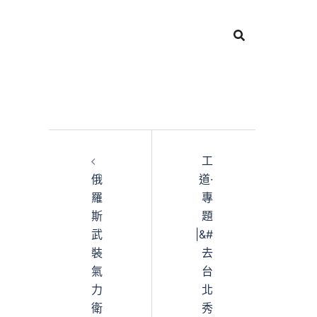
工
俄
道·
羅
專
斯
題
武
|&#
裝
去
氣
台
力
北
衛
秀