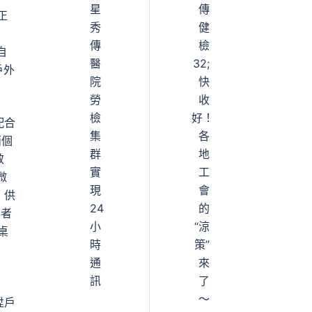
星
傳
正
秀
健
傳
檢
自
醫
32;
戶外
院
快
勞
收
檢
好！
配合
集
各
兩個
群
地
效
實
工
微
現
會
，供
24
的
息者
小
“涼
桌
時
策”
通
來
訊
了
～
陞戶