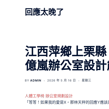
跳
至
回應太晚了
主
要
內
容
文
江西萍鄉上栗縣
章
億嵐辦公室設計
導
覽
BY
ADMIN
2026 年 5 月 16 日
星期三
人體工學椅
辦公室規劃設計
「等等！如果我的愛是X，那林天秤的回應Y應該