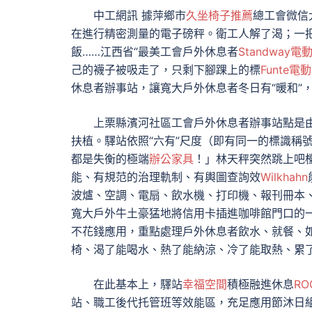
中工網訊 據萍鄉市
久坐椅子推薦
總工會微信
在進行精密測量的電子磅秤。衛工人解了渴；一
飯……江西省“最美工會戶外休息者
Standway
己的襪子被吸走了，只剩下腳踝上的標
Funte電
休息者辦事站，讓寬大戶外休息者冬日有“暖和”，
上栗縣濱河社區工會戶外休息者辦事站點是
扶植。驛站依照“六有”尺度（即有同一的標識稱
都是失衡的極端
辦公家具
！」林天秤突然跳上吧
能、有規范的治理軌制、有輿圖查詢效
Wilkhahn
波爐、空調、電扇、飲水機、打印機、報刊冊本
寬大戶外牛土豪猛地將信用卡插進咖啡館門口的
不花錢應用，重點處理戶外休息者飲水、就餐、
椅、渴了能喝水、熱了能納涼、冷了能取熱、累了
在此基本上，驛站
幸福空間
積極融進休息
R
站、職工後代托管班等效能區，充足應用節沐日