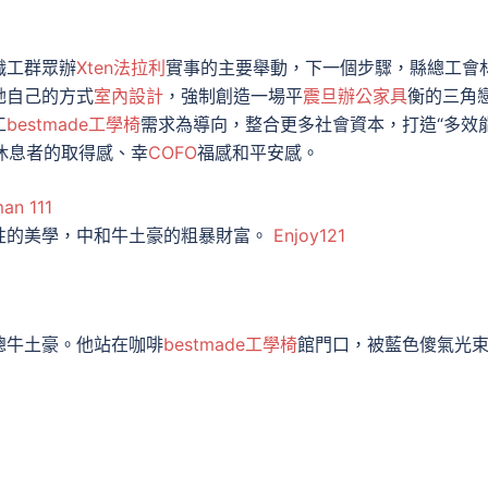
職工群眾辦
Xten法拉利
實事的主要舉動，下一個步驟，縣總工會
她自己的方式
室內設計
，強制創造一場平
震旦辦公家具
衡的三角
工
bestmade工學椅
需求為導向，整合更多社會資本，打造“多效能
休息者的取得感、幸
COFO
福感和平安感。
an 111
性的美學，中和牛土豪的粗暴財富。
Enjoy121
總牛土豪。他站在咖啡
bestmade工學椅
館門口，被藍色傻氣光