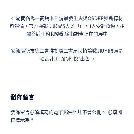
文
湖南衡陽一商鋪本日清晨發生火災OSDER奧斯德材
章
料報價，官方通報：形成5人逝世亡，1人受輕微傷，相
導
關善后任務和變亂緣由調查正在開展中
覽
安徽廣德市總工會推動職工書屋扶植讓職JIUYI俱意豪
宅設計工“閱”來“悅”出色
發佈留言
發佈留言必須填寫的電子郵件地址不會公開。
必填欄
位標示為
*