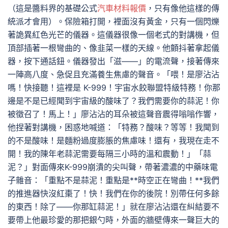
（這是醬料界的基礎公式
汽車材料報價
，只有像他這樣的傳
統派才會用）。保險箱打開，裡面沒有黃金，只有一個閃爍
著詭異紅色光芒的儀器。這儀器很像一個老式的對講機，但
頂部插著一根彎曲的、像韭菜一樣的天線。他顫抖著拿起儀
器，按下通話鈕。儀器發出「滋——」的電流聲，接著傳來
一陣高八度、急促且充滿養生焦慮的聲音。「喂！是廖沾沾
嗎！快接聽！這裡是 K-999！宇宙水餃聯盟特級特務！你那
邊是不是已經聞到宇宙級的酸味了？我們需要你的蒜泥！你
被徵召了！馬上！」廖沾沾的耳朵被這聲音震得嗡嗡作響，
他捏著對講機，困惑地喊道：「特務？酸味？等等！我聞到
的不是酸味！是麵粉過度膨脹的焦慮味！還有，我現在走不
開！我的陳年老蒜泥需要每隔三小時的溫和震動！」「蒜
泥？」對面傳來K-999崩潰的尖叫聲，帶著濃濃的中藥味電
子雜音：「重點不是蒜泥！重點是**時空正在彎曲！**我們
的推進器快沒紅棗了！快！我們在你的後院！別帶任何多餘
的東西！除了——你那缸蒜泥！」就在廖沾沾還在糾結要不
要帶上他最珍愛的那把銀勺時，外面的牆壁傳來一聲巨大的