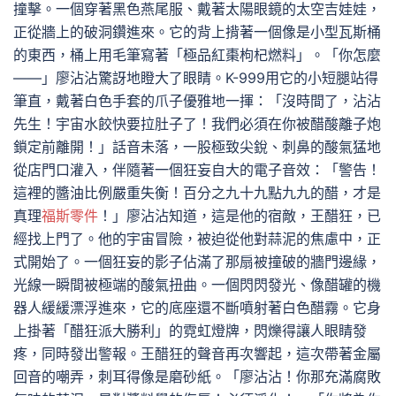
撞擊。一個穿著黑色燕尾服、戴著太陽眼鏡的太空吉娃娃，
正從牆上的破洞鑽進來。它的背上揹著一個像是小型瓦斯桶
的東西，桶上用毛筆寫著「極品紅棗枸杞燃料」。「你怎麼
——」廖沾沾驚訝地瞪大了眼睛。K-999用它的小短腿站得
筆直，戴著白色手套的爪子優雅地一揮：「沒時間了，沾沾
先生！宇宙水餃快要拉肚子了！我們必須在你被醋酸離子炮
鎖定前離開！」話音未落，一股極致尖銳、刺鼻的酸氣猛地
從店門口灌入，伴隨著一個狂妄自大的電子音效：「警告！
這裡的醬油比例嚴重失衡！百分之九十九點九九的醋，才是
真理
福斯零件
！」廖沾沾知道，這是他的宿敵，王醋狂，已
經找上門了。他的宇宙冒險，被迫從他對蒜泥的焦慮中，正
式開始了。一個狂妄的影子佔滿了那扇被撞破的牆門邊緣，
光線一瞬間被極端的酸氣扭曲。一個閃閃發光、像醋罐的機
器人緩緩漂浮進來，它的底座還不斷噴射著白色醋霧。它身
上掛著「醋狂派大勝利」的霓虹燈牌，閃爍得讓人眼睛發
疼，同時發出警報。王醋狂的聲音再次響起，這次帶著金屬
回音的嘲弄，刺耳得像是磨砂紙。「廖沾沾！你那充滿腐敗