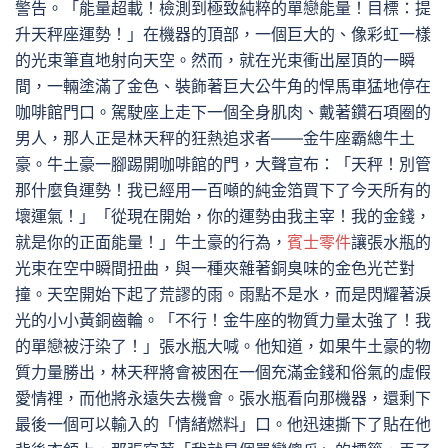
警告。「能量超載！檢測到極致純粹的單戀能量！目標：提
升天秤座運勢！」在機器的頂部，一個巨大的、像彩虹一樣
的光束筆直地射向天空。然而，就在光束衝出屋頂的一瞬
間，一輛塗滿了金色、裝飾著巨大公牛角的悍馬車猛地停在
咖啡館門口。駕駛座上走下一個全身肌肉、戴著鑽石項圈的
男人，那人正是林天秤的狂熱追求者——金牛座霸總牛土
豪。牛土豪一腳踢開咖啡館的門，大聲宣布：「天秤！別管
那什麼負運勢！我已經用一百噸的純金箔買下了今天所有的
壞運氣！」「從現在開始，你的運勢由我主宰！我的金錢，
就是你的正面能量！」牛土豪的行為，
賓士零件
讓張水瓶的
光束在空中瞬間扭曲，與一種夾雜著銅臭味的金色光芒對
撞。天空開始下起了荒謬的雨。雨點不是水，而是閃耀著淚
光的小小黃銅齒輪。「不行！金牛座的物質力量太強了！我
的單戀被汙染了！」張水瓶大喊。他知道，如果牛土豪的物
質力量勝出，林天秤將會被困在一個充滿金錢和俗氣的虛假
愛情裡，而他將永遠失去機會。張水瓶看向那機器，還剩下
最後一個可以輸入的「情緒燃料」口。他迅速撕下了貼在他