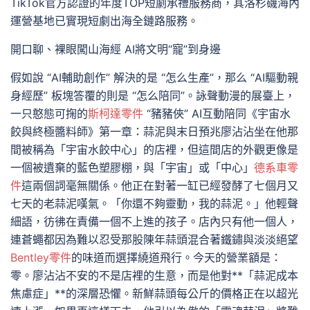
TikTok官方認證的年度TOP短劇承禮服務商，其洛杉磯海內
運營基地已實現短劇出海全鏈路服務。
開口聊、裸眼闖山海經 AI將文明“寵”到身邊
假如說 “AI輔助創作” 解決的是 “怎么生產”，那么 “AI驅動親
身經歷” 板塊答覆的則是 “怎么陪同”。詠聲動漫的展臺上，
一只憨態可掬的
斯柯達零件
“豬豬俠” AI互動陪同《宇宙水
餃與終極醬料師》第一章：蒜泥與末日預兆廖沾沾坐在他那
間被稱為「宇宙水餃中心」的店裡，但這間店的外觀更像是
一個被遺棄的藍色塑膠棚，與「宇宙」或「中心」
德系車零
件
這兩個詞毫無關係。他正在對著一缸已經發酵了七個月又
七天的老蒜泥嘆氣。「你還不夠靈動，我的蒜泥。」他輕聲
細語，彷彿在責備一個不上進的孩子。店內只有他一個人，
連蒼蠅都因為難以忍受那股陳年蒜頭混合著鐵鏽與淡淡絕望
Bentley零件
的味道而選擇繞道飛行。今天的營業額是：
零。廖沾沾不安的不是店裡的生意，而是他對**「蒜泥成本
焦慮症」**的深層恐懼。新鮮蒜頭每公斤的價格正在以超光