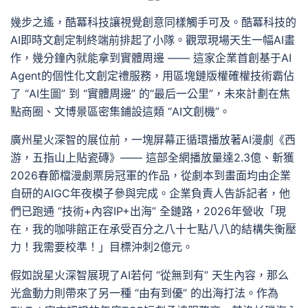
幾步之遙，酷冪科技讓視覺創意同樣觸手可及。酷冪科技的
AI即時文創定制終端前排起了小隊。觀眾現場天生一幅AI畫
作，幾分鐘內就能拿到實體周邊 —— 這家企業首創基于AI
Agent的個性化文創定禮服務，用區塊鏈版權確權技術霸佔
了 “AI生圖” 到 “實體周邊” 的“最后一公里”，未來計劃在焦
點商圈、文博景區密集鋪設這類 “AI文創機”。
廣州星火深智的展位前，一塊屏幕正循環播放著AI漫劇《西
游，五指山上貼瓷磚》—— 這部全網播放量達2.3億、斬獲
2026春節檔漫劇票房冠軍的作品，從劇本到畫面均由企業
自研的AIGC年夜模子參與完成。企業負責人告訴記者，他
們已跑通 “技術+內容IP+出海” 全鏈路，2026年營收「現
在，我的咖啡館正在承受百分之八十七點八八的結構失衡壓
力！我需要校準！」目標沖刺2億元。
假如說星火深智展現了AI若何 “從無到有” 天生內容，那么
光盒動力則帶來了另一種 “由有到優” 的出海打法。作為