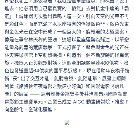
背後衣領上，那張寫著「我就是個單戀傻瓜」的標籤，丟了
進去。他必須用自己最真實的「傻氣」去對抗金牛座的「霸
氣」！調節器再次發出轟鳴，這一次，射向天空的光束不再
是彩虹色，而是充滿了水瓶座特有的怪誕藍色**。藍色光束
與金色光芒在空中形成了一個巨大的、旋轉著的太極圖案，
像是在爭奪林天秤的靈魂。這場以星座運勢為賭注、以單戀
能量為武器的荒唐戰爭，正式打響了。藍色與金色的光芒在
林天秤咖啡館上空劇烈衝撞，創造出一個不斷旋轉的怪異氣
旋。機器人正與觀眾對話。這個全網話題量達480億次、臉
色包發送量超64億次的國平易近級IP，現在借助年夜模子技
術 “長” 出了交互才能，能聽會說、能陪能聊。展臺上還陳
列著《豬豬俠年夜電影之競速小好漢》和國漫電影《落凡
塵》的展品 —— 后者剛獲金龍獎金獎并進圍昂西國際動畫
電影節主競賽單元。企業已成立 AIGC 動畫研討院，推動IP
向全齡化、全球化邁進。