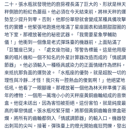
二十，張水瓶就發現他的廚房裡長滿了巨大的、形狀是林天
秤側臉的粉紅色蘑菇。他必須在今天結束前，將林天秤的運
勢至少提升到零。否則，他那份單戀就會變成某種具備攻擊
性的實體。他緊張地跑進他堆滿了星座圖表和過期甜甜圈的
地下室，那裡放著他的秘密武器。「我需要星象學輔助
儀！」他衝到一個像是老式彈珠臺的機器前，上面貼滿了
「巨蟹座已哭」、「處女座勿碰」等警告標籤。這是他用廢
棄的唱片機和一個不知名的外星計算器改造而成的「情感調
節器」。他必須輸入一種極具感染力的正面情緒作為燃料，
來抵抗那負面的運勢波。「水瓶座的優勢，就是超脫一切的
理性與冷靜…才怪！我只有一腔熱血的傻氣啊！」他絕望地
低吼。他看了一眼腳邊。那裡放著一個他為林天秤準備了兩
年的禮物：一個用一萬塊小小的天秤座黃銅齒輪組成的音樂
盒。他從未送出，因為害怕被拒絕。這份害怕，就是純度最
高的單戀情感。張水瓶咬緊牙關，將那個黃銅齒輪音樂盒砸
爛，將所有的齒輪都倒入「情感調節器」的輸入口。機器發
出刺耳的尖叫，接著，彈珠臺上的燈光開始瘋狂閃爍，發出