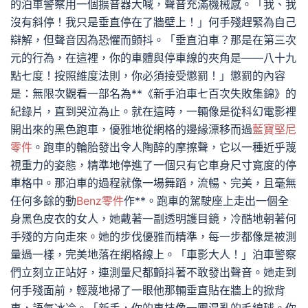
的泊車警察用一個擴音器大喊，聲音充滿機械感。「我、我
沒有斜停！我只是垂直停在了牆壁上！」何手殘趕緊為自己
辯解，但聲音因為恐懼而顫抖。「垂直泊車？那是在第三次
元的行為，在這裡，你的車體與停車線的夾角是——八十九
點七度！按照維度法則，你必須接受懲罰！」懲罰的內容
是：無限次觀看一部名為**《新手泊車七百次失敗集錦》的
紀錄片，直到哭泣為止。就在這時，一輛像是從科幻電影裡
開出來的黑色跑車，優雅地從網格的邊緣漂移而過
藍寶堅尼
零件
。跑車的輪胎發出令人陶醉的摩擦聲，它以一種近乎蔑
視重力的姿態，精準地停進了一個只有它車身尺寸寬度的停
車格中。那泊車的過程就像一場舞蹈，流暢、完美，且毫無
任何多餘的動
Benz零件
作**。跑車的駕駛座上走出一個全
身黑色皮衣的女人，她戴著一副透明護目鏡，冷酷地朝著何
手殘的方向走來。她的步伐優雅而精準，每一步都像是被測
量過一樣，完美地落在網格線上。「車影大人！」泊車警察
們立刻立正站好，連測量尺都顫抖著不敢發出聲音。她走到
何手殘面前，輕蔑地掃了一眼他那輛垂直貼在牆上的掀背