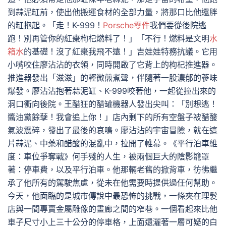
到蒜泥缸前，使出他搬運食材的全部力量，將那口比他還胖
的缸抱起。「走！K-999！
Porsche零件
我們要從後院逃
跑！別再管你的紅棗枸杞燃料了！」「不行！燃料是文明
水
箱水
的基礎！沒了紅棗我飛不遠！」吉娃娃特務抗議。它用
小嘴咬住廖沾沾的衣領，同時開啟了它背上的枸杞推進器。
推進器發出「滋滋」的輕微煎煮聲，伴隨著一股濃郁的蔘味
爆發。廖沾沾抱著蒜泥缸、K-999咬著他，一起從撞出來的
洞口衝向後院。王醋狂的醋罐機器人發出尖叫：「別想逃！
醬油黨餘孽！我會追上你！」店內剩下的所有空盤子被醋酸
氣波震碎，發出了最後的哀鳴。廖沾沾的宇宙冒險，就在這
片蒜泥、中藥和醋酸的混亂中，拉開了帷幕。《平行泊車維
度：車位爭奪戰》何手殘的人生，被兩個巨大的陰影籠罩
著：停車費，以及平行泊車。他那輛老舊的掀背車，彷彿繼
承了他所有的駕駛焦慮，從未在他需要時提供過任何幫助。
今天，他面臨的是城市傳說中最恐怖的挑戰，一條夾在理髮
店與一間專賣金屬雕像的畫廊之間的窄巷。一個看起來比他
車子尺寸小上三十公分的停車格，上面還灑著一層可疑的白