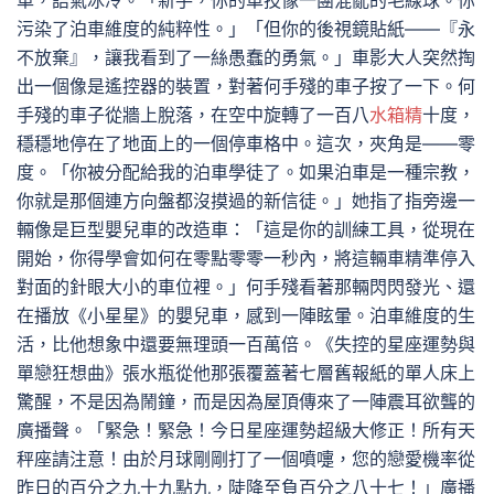
車，語氣冰冷。「新手，你的車技像一團混亂的毛線球。你
污染了泊車維度的純粹性。」「但你的後視鏡貼紙——『永
不放棄』，讓我看到了一絲愚蠢的勇氣。」車影大人突然掏
出一個像是遙控器的裝置，對著何手殘的車子按了一下。何
手殘的車子從牆上脫落，在空中旋轉了一百八
水箱精
十度，
穩穩地停在了地面上的一個停車格中。這次，夾角是——零
度。「你被分配給我的泊車學徒了。如果泊車是一種宗教，
你就是那個連方向盤都沒摸過的新信徒。」她指了指旁邊一
輛像是巨型嬰兒車的改造車：「這是你的訓練工具，從現在
開始，你得學會如何在零點零零一秒內，將這輛車精準停入
對面的針眼大小的車位裡。」何手殘看著那輛閃閃發光、還
在播放《小星星》的嬰兒車，感到一陣眩暈。泊車維度的生
活，比他想象中還要無理頭一百萬倍。《失控的星座運勢與
單戀狂想曲》張水瓶從他那張覆蓋著七層舊報紙的單人床上
驚醒，不是因為鬧鐘，而是因為屋頂傳來了一陣震耳欲聾的
廣播聲。「緊急！緊急！今日星座運勢超級大修正！所有天
秤座請注意！由於月球剛剛打了一個噴嚏，您的戀愛機率從
昨日的百分之九十九點九，陡降至負百分之八十七！」廣播