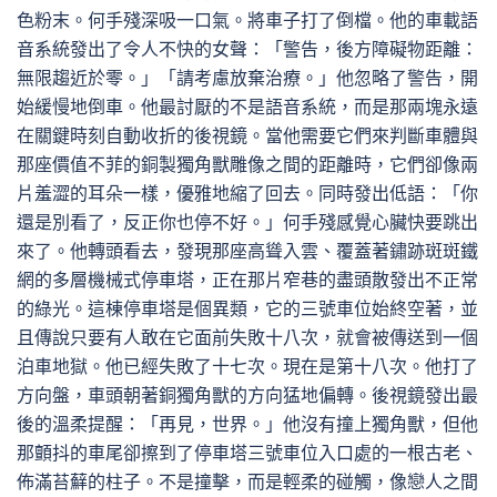
色粉末。何手殘深吸一口氣。將車子打了倒檔。他的車載語
音系統發出了令人不快的女聲：「警告，後方障礙物距離：
無限趨近於零。」「請考慮放棄治療。」他忽略了警告，開
始緩慢地倒車。他最討厭的不是語音系統，而是那兩塊永遠
在關鍵時刻自動收折的後視鏡。當他需要它們來判斷車體與
那座價值不菲的銅製獨角獸雕像之間的距離時，它們卻像兩
片羞澀的耳朵一樣，優雅地縮了回去。同時發出低語：「你
還是別看了，反正你也停不好。」何手殘感覺心臟快要跳出
來了。他轉頭看去，發現那座高聳入雲、覆蓋著鏽跡斑斑鐵
網的多層機械式停車塔，正在那片窄巷的盡頭散發出不正常
的綠光。這棟停車塔是個異類，它的三號車位始終空著，並
且傳說只要有人敢在它面前失敗十八次，就會被傳送到一個
泊車地獄。他已經失敗了十七次。現在是第十八次。他打了
方向盤，車頭朝著銅獨角獸的方向猛地偏轉。後視鏡發出最
後的溫柔提醒：「再見，世界。」他沒有撞上獨角獸，但他
那顫抖的車尾卻擦到了停車塔三號車位入口處的一根古老、
佈滿苔蘚的柱子。不是撞擊，而是輕柔的碰觸，像戀人之間