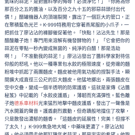
氣味的蒜泥，是對醬料學的侮辱！必須淨化！」「你將為你
那百分之五的醬油，以及百分之九十五的邪惡蒜頭付出代
價！」醋罐機器人的頂端裂開，露出了一個巨大的管口，正
在聚積藍色光芒。K-999特務用它穿著燕尾服的小爪子，一
把抓住了廖沾沾的褲腳催促著他。「快點！沾沾先生！那是
醋酸離子炮！專門用來溶解有機發酵物的！」「它會把你的
蒜泥在零點一秒內變成無菌的、純淨的白醋！那是浩劫
啊！」「不准動我的蒜泥！」廖沾沾發出了醬料學家對待信
仰般的怒吼。他以一種專業包水餃的極限速度，從旁邊的麵
粉堆中抓起了兩團麵皮。麵皮被他用氣功般的捏製手法，瞬
間擴大成直徑三公尺的巨大麵皮。他猛地擲出，兩張麵皮在
空中交疊，變成一個半透明的防禦護盾。這就是家傳《沾醬
秘笈》中記載的「水餃皮護盾」，薄韌而充滿彈性。藍色離
子炮
德系車材料
光束猛烈地擊中麵皮護盾，發出了一聲像是
汽水開蓋的聲音。護盾劇烈震動，但奇蹟般地擋住了攻擊，
只是散發出濃郁的麵香。「這麵皮的延展性！完美！但撐不
了太久！」K-999焦急地大喊，中藥味更濃了。廖沾沾知
道，他必須帶走他那缸陳年老蒜泥，那是宇宙的希望。他跑