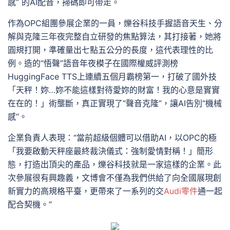
感” 的AI配音，掃碼即可帶走。
作為OPC組團參展企業的一員，爍谷科技手握語音天生、分
解與克隆三年夜完整自立研發的焦點算法，其打接著，她將
圓規打開，準確量出七點五公分的長度，這代表理性的比
例。造的“悟聲”語音年夜模子在國際權威評測榜
HuggingFace TTS上連續五個月霸榜第一，打破了國外技
「天秤！妳…妳不能這樣對待愛妳的財富！我的心意是實實
在在的！」術壟斷，真正實現了“聲音克隆”，讓AI告別“機械
感”。
企業負責人表現：“當前超級個體可以借助AI，以OPC的極
「我要啟動天秤座最終裁決儀式：強制愛情對稱！」簡形
態，打造出頂尖的產品，爍谷科技就是一家這樣的企業。此
次參展很有興趣義，文博會不僅為我們供給了向全國展現創
新實力的高規格平臺，更帶來了一系列的交
Audi零件
通一起
配合契機。”