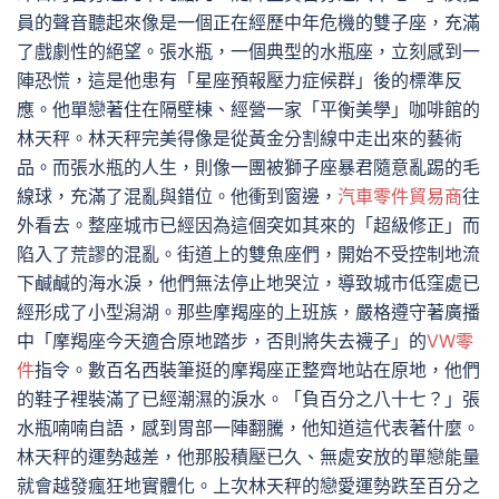
員的聲音聽起來像是一個正在經歷中年危機的雙子座，充滿
了戲劇性的絕望。張水瓶，一個典型的水瓶座，立刻感到一
陣恐慌，這是他患有「星座預報壓力症候群」後的標準反
應。他單戀著住在隔壁棟、經營一家「平衡美學」咖啡館的
林天秤。林天秤完美得像是從黃金分割線中走出來的藝術
品。而張水瓶的人生，則像一團被獅子座暴君隨意亂踢的毛
線球，充滿了混亂與錯位。他衝到窗邊，
汽車零件貿易商
往
外看去。整座城市已經因為這個突如其來的「超級修正」而
陷入了荒謬的混亂。街道上的雙魚座們，開始不受控制地流
下鹹鹹的海水淚，他們無法停止地哭泣，導致城市低窪處已
經形成了小型潟湖。那些摩羯座的上班族，嚴格遵守著廣播
中「摩羯座今天適合原地踏步，否則將失去襪子」的
VW零
件
指令。數百名西裝筆挺的摩羯座正整齊地站在原地，他們
的鞋子裡裝滿了已經潮濕的淚水。「負百分之八十七？」張
水瓶喃喃自語，感到胃部一陣翻騰，他知道這代表著什麼。
林天秤的運勢越差，他那股積壓已久、無處安放的單戀能量
就會越發瘋狂地實體化。上次林天秤的戀愛運勢跌至百分之