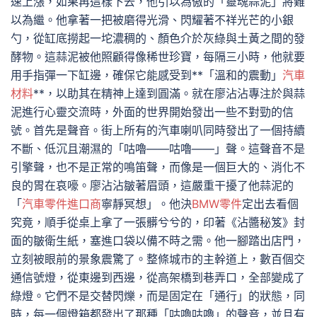
速上漲，如果再這樣下去，他引以為傲的「靈魂蒜泥」將難
以為繼。他拿著一把被磨得光滑、閃耀著不祥光芒的小銀
勺，從缸底撈起一坨濃稠的、顏色介於灰綠與土黃之間的發
酵物。這蒜泥被他照顧得像稀世珍寶，每隔三小時，他就要
用手指彈一下缸邊，確保它能感受到**「溫和的震動」
汽車
材料
**，以助其在精神上達到圓滿。就在廖沾沾專注於與蒜
泥進行心靈交流時，外面的世界開始發出一些不對勁的信
號。首先是聲音。街上所有的汽車喇叭同時發出了一個持續
不斷、低沉且潮濕的「咕嚕——咕嚕——」聲。這聲音不是
引擎聲，也不是正常的鳴笛聲，而像是一個巨大的、消化不
良的胃在哀嚎。廖沾沾皺著眉頭，這嚴重干擾了他蒜泥的
「
汽車零件進口商
寧靜冥想」。他決
BMW零件
定出去看個
究竟，順手從桌上拿了一張髒兮兮的，印著《沾醬秘笈》封
面的皺衛生紙，塞進口袋以備不時之需。他一腳踏出店門，
立刻被眼前的景象震驚了。整條城市的主幹道上，數百個交
通信號燈，從東邊到西邊，從高架橋到巷弄口，全部變成了
綠燈。它們不是交替閃爍，而是固定在「通行」的狀態，同
時，每一個燈箱都發出了那種「咕嚕咕嚕」的聲音，並且有