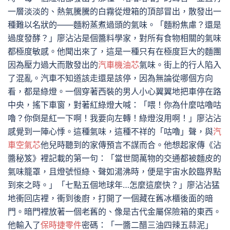
一層淡淡的、熱氣騰騰的白霧從燈箱的頂部冒出，散發出一
種難以名狀的——麵粉蒸煮過頭的氣味。「麵粉焦慮？還是
過度發酵？」廖沾沾是個醬料學家，對所有食物相關的氣味
都極度敏感。他聞出來了，這是一種只有在極度巨大的麵團
因為壓力過大而散發出的
汽車機油芯
氣味。街上的行人陷入
了混亂。汽車不知道該走還是該停，因為無論從哪個方向
看，都是綠燈。一個穿著西裝的男人小心翼翼地把車停在路
中央，搖下車窗，對著紅綠燈大喊：「喂！你為什麼咕嚕咕
嚕？你倒是紅一下啊！我要向左轉！綠燈沒用啊！」廖沾沾
感覺到一陣心悸。這種氣味，這種不祥的「咕嚕」聲，與
汽
車空氣芯
他兒時聽到的家傳預言不謀而合。他想起家傳《沾
醬秘笈》裡記載的第一句：「當世間萬物的交通都被麵皮的
氣味籠罩，且燈號恒綠、聲如湯沸時，便是宇宙水餃臨界點
到來之時。」「七點五個地球年…怎麼這麼快？」廖沾沾猛
地衝回店裡，衝到後廚，打開了一個藏在舊冰櫃後面的暗
門。暗門裡放著一個老舊的、像是古代金屬保險箱的東西。
他輸入了
保時捷零件
密碼：「一醬二醋三油四辣五蒜泥」