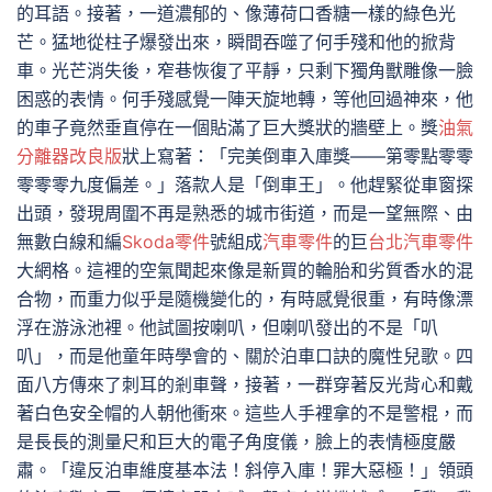
的耳語。接著，一道濃郁的、像薄荷口香糖一樣的綠色光
芒。猛地從柱子爆發出來，瞬間吞噬了何手殘和他的掀背
車。光芒消失後，窄巷恢復了平靜，只剩下獨角獸雕像一臉
困惑的表情。何手殘感覺一陣天旋地轉，等他回過神來，他
的車子竟然垂直停在一個貼滿了巨大獎狀的牆壁上。獎
油氣
分離器改良版
狀上寫著：「完美倒車入庫獎——第零點零零
零零零九度偏差。」落款人是「倒車王」。他趕緊從車窗探
出頭，發現周圍不再是熟悉的城市街道，而是一望無際、由
無數白線和編
Skoda零件
號組成
汽車零件
的巨
台北汽車零件
大網格。這裡的空氣聞起來像是新買的輪胎和劣質香水的混
合物，而重力似乎是隨機變化的，有時感覺很重，有時像漂
浮在游泳池裡。他試圖按喇叭，但喇叭發出的不是「叭
叭」，而是他童年時學會的、關於泊車口訣的魔性兒歌。四
面八方傳來了刺耳的剎車聲，接著，一群穿著反光背心和戴
著白色安全帽的人朝他衝來。這些人手裡拿的不是警棍，而
是長長的測量尺和巨大的電子角度儀，臉上的表情極度嚴
肅。「違反泊車維度基本法！斜停入庫！罪大惡極！」領頭