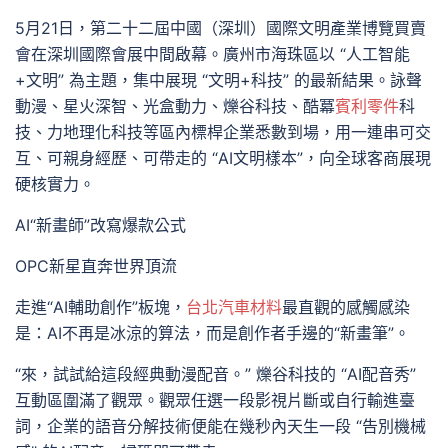
5月21日，第二十二屆中國（深圳）國際文明產業博覽買賣
會在深圳國際會展中間啟幕。廣州市海珠區以 “人工智能
+文明” 為主題，集中展現 “文明+科技” 的最新結果。詠聲
動漫、星火深智、光盒動力、爍谷科技、酷冪
賓利零件
科
技、力地理化科技等區內標桿企業悉數到場，用一連串可交
互、可親身經歷、可帶走的 “AI文明樣本”，向全球客商展現
硬核實力。
AI“新畫師”改寫爆款公式
OPC新星直奔世界頂流
走進“AI輔助創作”板塊，
台北汽車材料
最直觀的感觸感染
是：AI不再是冰涼的算法，而是創作者手邊的“新畫筆”。
“來，試試給這段經典動漫配音。” 爍谷科技的 “AI配音秀”
互動區圍滿了觀眾。觀眾任選一段影視片斷或自行輸進臺
詞，企業的語音分解技術便能在幾秒內天生一段 “告別機械