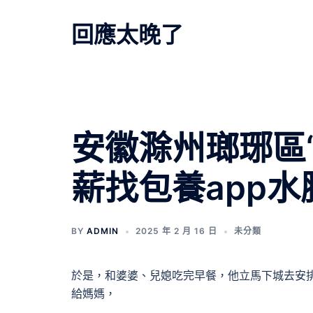
跳
至
回應太晚了
主
要
內
容
文
安徽滁州瑯琊區
章
薪找包養app
導
覽
BY
ADMIN
2025 年 2 月 16 日
未分類
於是，和婆婆、兒媳吃完早餐，他立馬下城去安
給媽媽，