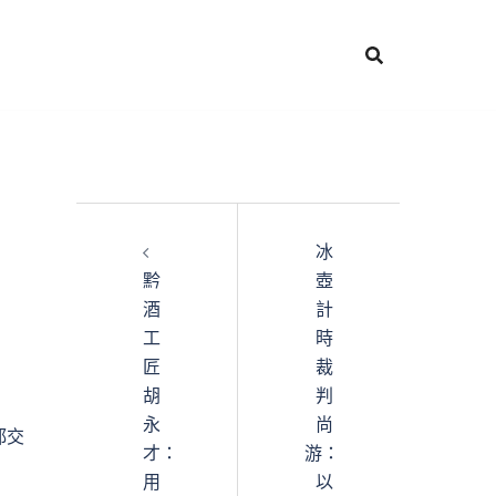
冰
黔
壺
酒
計
工
時
匠
裁
胡
判
永
尚
都交
才：
游：
用
以