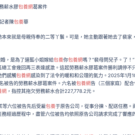
勞務薪水膠
包養網
葛案件
”記者陳
包養
華
她本來就是母親侍奉的二等丫鬟。可是，她主動跟著她去了裴家
個婚，是為了逼藍小姐嫁給
包養
你
包養網
嗎？”裴母問兒子。了！”
區總工會幾回再三表達感激。這起勞務薪水膠葛案件勝利調停不
他們感觸
包養網
感染到了法令的暖和和公理的氣力。2025年1月1
六名被告的勞務薪水膠葛案件。六名被
包養網
告（三個家庭）配合
養網
，指控其拖欠勞務薪水合計227,778.2元。
某某等六位被告先后受雇
包養
于原告公司，從事分揀、配送任務。
任務經過歷程中，盡管六位被告均依照原告公司請求完成了響應