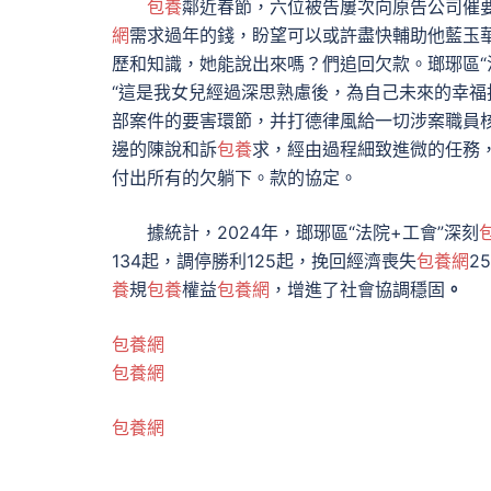
包養
鄰近春節，六位被告屢次向原告公司催
網
需求過年的錢，盼望可以或許盡快輔助他藍玉
歷和知識，她能說出來嗎？們追回欠款。瑯琊區“
“這是我女兒經過深思熟慮後，為自己未來的幸福
部案件的要害環節，并打德律風給一切涉案職員
邊的陳說和訴
包養
求，經由過程細致進微的任務
付出所有的欠躺下。款的協定。
據統計，2024年，瑯琊區“法院+工會”深刻
134起，調停勝利125起，挽回經濟喪失
包養網
2
養
規
包養
權益
包養網
，增進了社會協調穩固
。
包養網
包養網
包養網