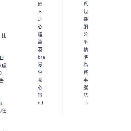
匠
覓
人
包
之
養
心
網
造
公
，比
醬
平
酒
精
bra
準
日
覓
為
只處
包
賽
0
養
事
告
心
護
得
航
nd
兩
的任