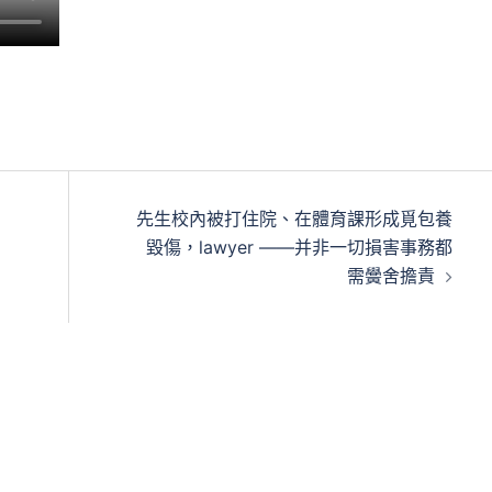
先生校內被打住院、在體育課形成覓包養
毀傷，lawyer ——并非一切損害事務都
需黌舍擔責