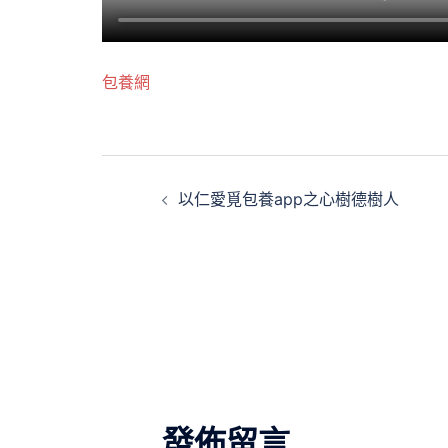
包養網
文
以仁愛覓包養app之心樹德樹人
章
導
覽
發佈留言