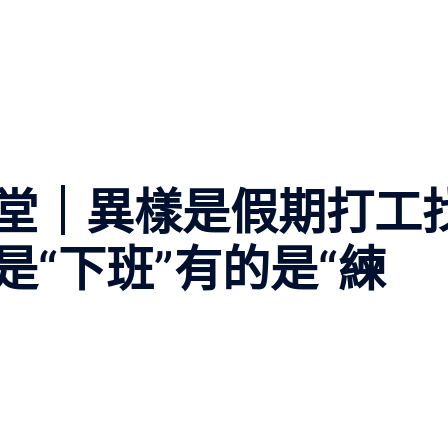
堂｜異樣是假期打工
“下班”有的是“練