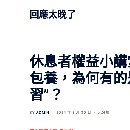
跳
至
回應太晚了
主
要
內
容
休息者權益小講
包養，為何有的是
習”？
BY
ADMIN
2024 年 8 月 30 日
未分類