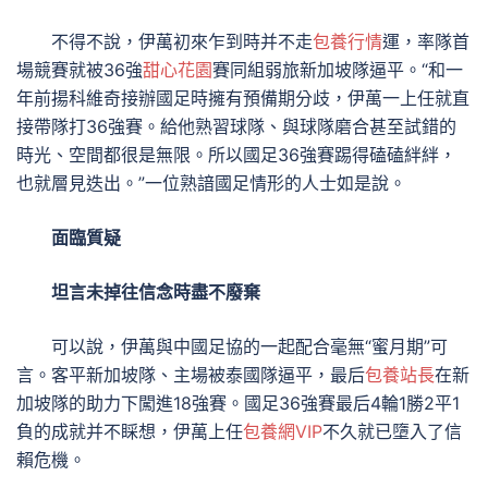
不得不說，伊萬初來乍到時并不走
包養行情
運，率隊首
場競賽就被36強
甜心花園
賽同組弱旅新加坡隊逼平。“和一
年前揚科維奇接辦國足時擁有預備期分歧，伊萬一上任就直
接帶隊打36強賽。給他熟習球隊、與球隊磨合甚至試錯的
時光、空間都很是無限。所以國足36強賽踢得磕磕絆絆，
也就層見迭出。”一位熟諳國足情形的人士如是說。
面臨質疑
坦言未掉往信念時盡不廢棄
可以說，伊萬與中國足協的一起配合毫無“蜜月期”可
言。客平新加坡隊、主場被泰國隊逼平，最后
包養站長
在新
加坡隊的助力下闖進18強賽。國足36強賽最后4輪1勝2平1
負的成就并不睬想，伊萬上任
包養網VIP
不久就已墮入了信
賴危機。