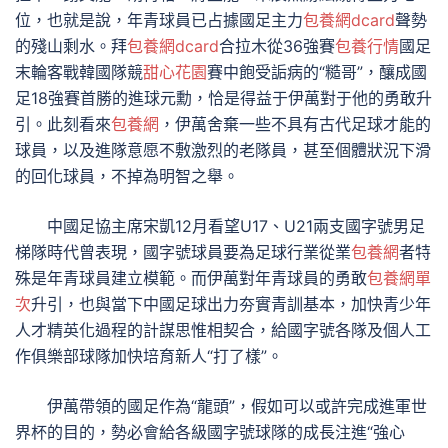
位，也就是說，年青球員已占據國足主力
包養網dcard
聲勢
的殘山剩水。拜
包養網dcard
合拉木從36強賽
包養行情
國足
末輪客戰韓國隊競
甜心花園
賽中飽受詬病的“糙哥”，釀成國
足18強賽首勝的進球元勳，恰是得益于伊萬對于他的勇敢升
引。此刻看來
包養網
，伊萬舍棄一些不具有古代足球才能的
球員，以及進隊意愿不敷激烈的老隊員，甚至個體狀況下滑
的回化球員，不掉為明智之舉。
中國足協主席宋凱12月看望U17、U21兩支國字號男足
梯隊時代曾表現，國字號球員要為足球行業從業
包養網
者特
殊是年青球員建立模範。而伊萬對年青球員的勇敢
包養網單
次
升引，也與當下中國足球出力夯實青訓基本，加快青少年
人才精英化過程的計謀思惟相契合，給國字號各隊及個人工
作俱樂部球隊加快培育新人“打了樣”。
伊萬帶領的國足作為“龍頭”，假如可以或許完成進軍世
界杯的目的，勢必會給各級國字號球隊的成長注進“強心