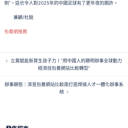
劑”，這也令人對2025年的中國足球有了更年夜的期許。
兼顧/杜銳
包養網推薦
文
立異賦能新質生孩子力丨“用中國人的聰明辦事全球動力
章
經濟找包養網站比較轉型”
導
覽
辦事靜態｜濟覓包養網站比較南打造焊接人才一體化辦事系
統