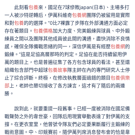
此刻看
包養
來，國足在7球慘敗japan(日本)、主場多打
一人被沙特逆轉后，伊萬科維奇
包養網
團隊仍被留用是實際
和對
包養
的的選擇。“0比7裸露了步隊在外部溝通方面必定
存在著題目。
包養價格
加大力度、完美鍛練與球員、中外鍛
練員之間以及團隊其他成員彼此間的溝通，盡快消除不良情
感，確保全隊備戰思緒的同一，深信伊萬是有經歷
包養網
的
鍛練。”這是足協高層那時的判定。足協在能否持續留用伊
萬的題目上，也是普遍征集了各方包含球員的看法，甚至還
組織包含部門中超球
包養故事
隊主帥在內的專門研究人士停
止了綜合評斷。終極，在修改執教層面過錯的題目
包養俱樂
部
上，老帥也懇切接收了各方諫言，這才有了隨后的兩連
勝。
說到此，就要重提一段舊事。已經一度被消除在國足備
戰聲勢之外的韋世豪，回隊后用現實舉動表達了對伊萬的支
撐。在更衣室里，他曾號令隊友們必定要果斷履行主鍛練的
戰術意圖。中、印競賽前，隨伊萬列席消息發布會的恰是韋