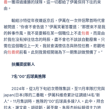
養
一獲得過連勝的球隊。這一切都給了伊萬保持下往的來
由。
輸給沙特從年夜連返京后，伊萬在一次伴侶聚首時代曾
被問道：“你會不會告退？”伊萬笑著答覆道：“那歷來不是我
的幹事作風。我不是要賴在某一個職位上不走
包養
，而是由
於我在沒有掉往信念的時辰，盡不會也不該該自動廢棄。只
需在這個職位上一天，我就會滿懷信念與熱忱任務，悲觀地
向
包養網
前看。此刻我曾經開端為下一期集訓做預備了。”
扶攜提拔新人
7名“00”后球員進隊
2024年，從3月下旬初次帶隊集訓，至11月率隊打完與
japan(日本)隊的二番戰，伊萬科維奇累計征調過14名“新
人”，11月集訓時，進隊的“00”后球員多達7人。此中，拜合
拉木、謝文能、胡荷韜、蔣圣龍、朱辰杰紛紜競得主力地