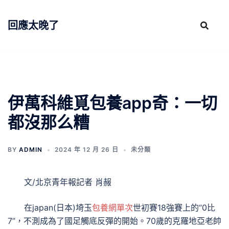
跳
至
回應太晚了
主
要
內
容
伊萬科維覓包養app奇：一切
都沒那么糟
BY
ADMIN
2024 年 12 月 26 日
未分類
文/北京青年報記者 肖赧
在japan(日本)埼玉
包養網單次
世初賽18強賽上的“0比
7”，不測成為了國足觸底反彈的開始。70歲的克羅地亞老帥