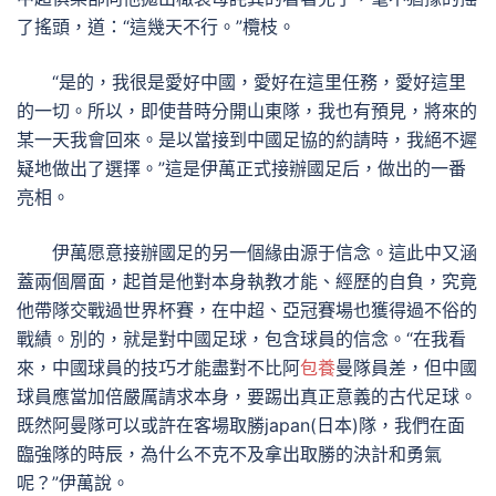
了搖頭，道：“這幾天不行。”欖枝。
“是的，我很是愛好中國，愛好在這里任務，愛好這里
的一切。所以，即使昔時分開山東隊，我也有預見，將來的
某一天我會回來。是以當接到中國足協的約請時，我絕不遲
疑地做出了選擇。”這是伊萬正式接辦國足后，做出的一番
亮相。
伊萬愿意接辦國足的另一個緣由源于信念。這此中又涵
蓋兩個層面，起首是他對本身執教才能、經歷的自負，究竟
他帶隊交戰過世界杯賽，在中超、亞冠賽場也獲得過不俗的
戰績。別的，就是對中國足球，包含球員的信念。“在我看
來，中國球員的技巧才能盡對不比阿
包養
曼隊員差，但中國
球員應當加倍嚴厲請求本身，要踢出真正意義的古代足球。
既然阿曼隊可以或許在客場取勝japan(日本)隊，我們在面
臨強隊的時辰，為什么不克不及拿出取勝的決計和勇氣
呢？”伊萬說。