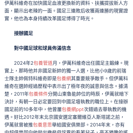
伊萬科維奇在加快國足血液更換新的資料、扶攜提拔新人方
面，顯示出老辣的一面。國足三連敗后收獲兩連勝的現實證
實，他也為本身持續改革國足博得了時光。
接辦國足
對中國足球和球員佈滿信念
2024年2
包養管道
月，伊萬科維奇出任國足主鍛練。現
實上，那時他并非國足新帥的獨一人選，比他小9歲的前瑞
士隊主帥佩特科維奇即是
包養網
其重要競爭敵手。但伊萬科
維奇在選帥經過歷程中表示出了極年夜的誠意與信念。據清
楚，2011年
包養條件
分開山東魯能帥位的時辰，伊萬就暗下
決計，有朝一日必定要回到中國足壇執教的職位上。在接辦
國足前的10多年中，他曾屢
包養網ppt
次錯過去華執教的機
遇。好比2012年末北京國安選定塞爾維亞人斯塔諾之前，
伊萬就曾被推
包養意思
舉給國安俱樂部。2014年末，亦有
中超俱樂部向他拋出橄裴母詫異的看著兒子，毫不猶豫的搖